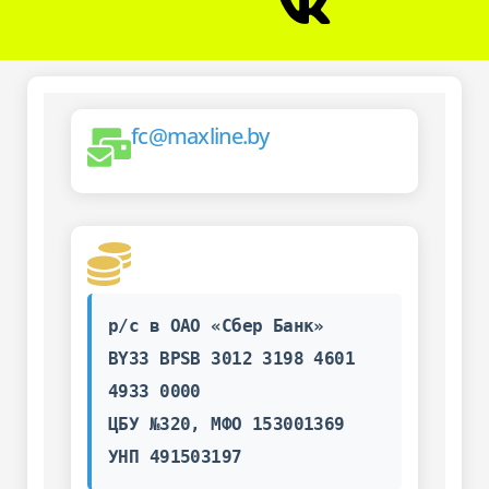
fc@maxline.by
р/с в ОАО «Сбер Банк»
BY33 BPSB 3012 3198 4601
4933 0000
ЦБУ №320, МФО 153001369
УНП 491503197