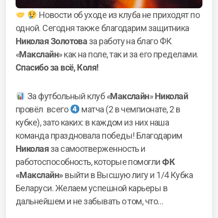
Новости об уходе из клуба не приходят по
одной. Сегодня также благодарим защитника
Николая Золотова
за работу на благо ФК
«
Макслайн
» как на поле, так и за его пределами.
Спасибо за всё, Коля!
За футбольный клуб «
Макслайн
»
Николай
провёл всего
матча (2 в чемпионате, 2 в
кубке), зато каких: в каждом из них наша
команда праздновала победы! Благодарим
Николая
за самоотверженность и
работоспособность, которые помогли
ФК
«Макслайн»
выйти в Высшую лигу и 1/4 Кубка
Беларуси. Желаем успешной карьеры в
дальнейшем и не забывать о том, что…