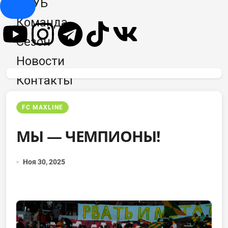
КЛУБ
Hamburger Toggle Menu
Команда
Сезон
Новости
Контакты
FC MAXLINE
МЫ — ЧЕМПИОНЫ!
Ноя 30, 2025