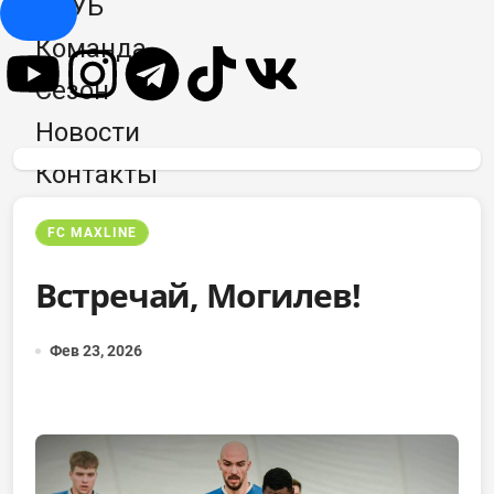
КЛУБ
Hamburger Toggle Menu
Команда
Сезон
Новости
Контакты
FC MAXLINE
Встречай, Могилев!
Фев 23, 2026