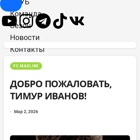
КЛУБ
Hamburger Toggle Menu
Команда
Сезон
Новости
Контакты
FC MAXLINE
ДОБРО ПОЖАЛОВАТЬ,
ТИМУР ИВАНОВ!
Мар 2, 2026