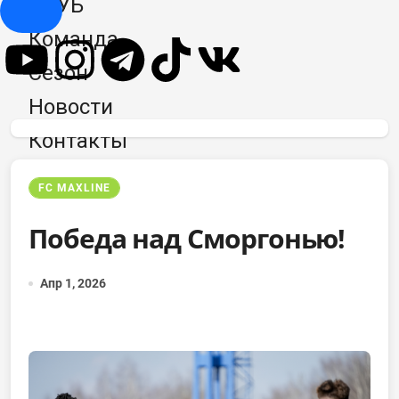
КЛУБ
Hamburger Toggle Menu
Команда
Сезон
Новости
Контакты
FC MAXLINE
Победа над Сморгонью!
Апр 1, 2026