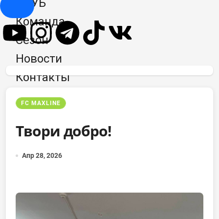
КЛУБ
Hamburger Toggle Menu
Команда
Сезон
Новости
Контакты
FC MAXLINE
Твори добро!
Апр 28, 2026