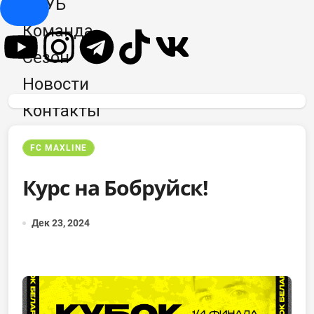
КЛУБ
Hamburger Toggle Menu
Команда
Сезон
Новости
Контакты
FC MAXLINE
Курс на Бобруйск!
Дек 23, 2024