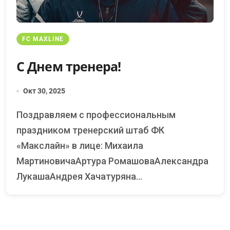
FC MAXLINE
С Днем тренера!
Окт 30, 2025
Поздравляем с профессиональным
праздником тренерский штаб ФК
«Макслайн» в лице: Михаила
МартиновичаАртура РомашоваАлександра
ЛукашаАндрея Хачатуряна...