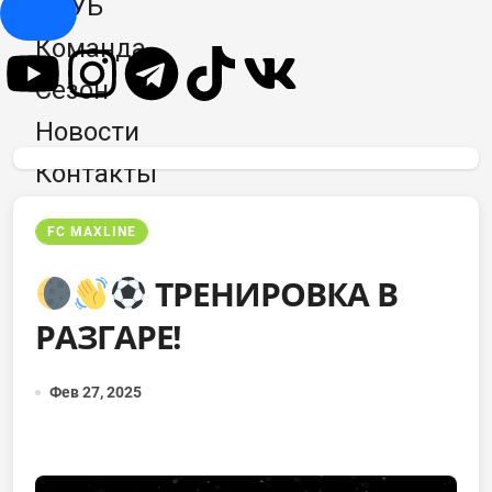
КЛУБ
Hamburger Toggle Menu
Команда
Сезон
Новости
Контакты
FC MAXLINE
ТРЕНИРОВКА В
РАЗГАРЕ!
Фев 27, 2025