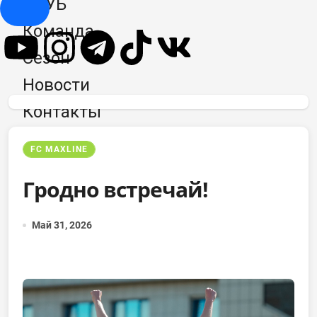
КЛУБ
Hamburger Toggle Menu
Команда
Сезон
Новости
Контакты
FC MAXLINE
Гродно встречай!
Май 31, 2026